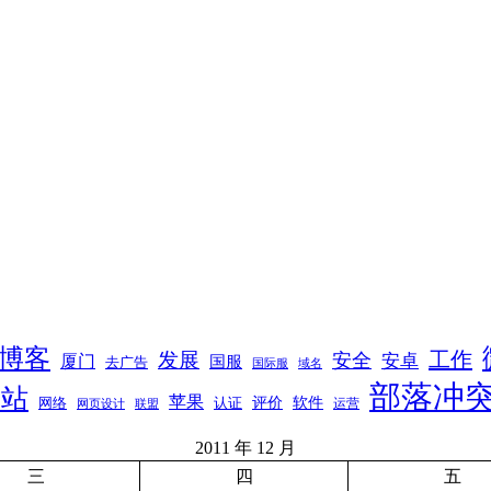
博客
工作
发展
安全
安卓
厦门
国服
去广告
国际服
域名
部落冲
网站
苹果
软件
评价
网络
认证
运营
网页设计
联盟
2011 年 12 月
三
四
五