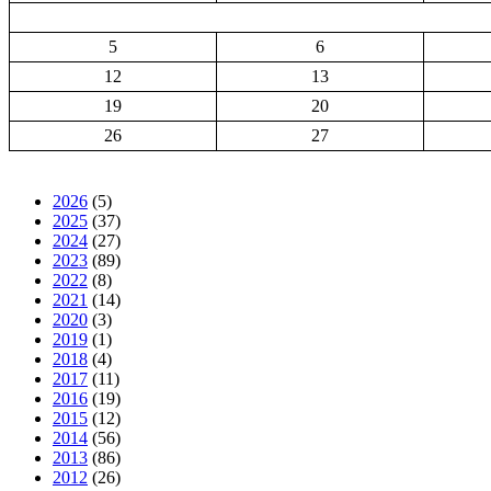
5
6
12
13
19
20
26
27
2026
(5)
2025
(37)
2024
(27)
2023
(89)
2022
(8)
2021
(14)
2020
(3)
2019
(1)
2018
(4)
2017
(11)
2016
(19)
2015
(12)
2014
(56)
2013
(86)
2012
(26)