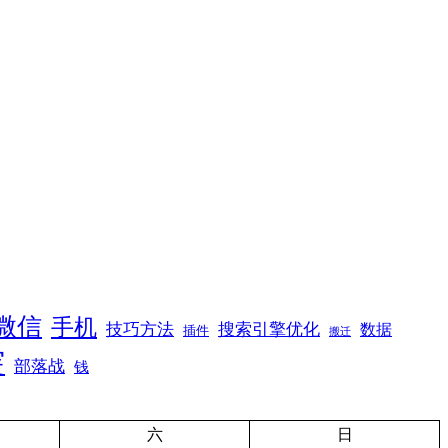
微信
手机
技巧方法
搜索引擎优化
数据
插件
搬迁
突
部落战
钱
六
日