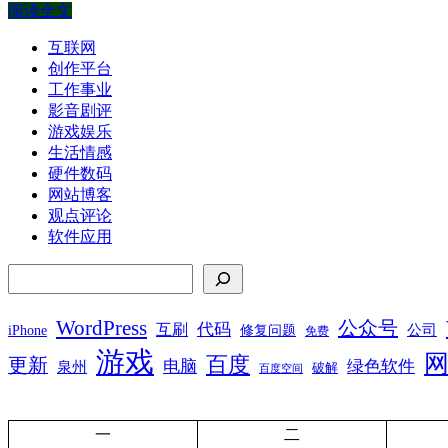
阅读全文
互联网
创作平台
工作事业
影音剧评
游戏娱乐
生活情感
硬件数码
网站博客
观点评论
软件应用
搜索
WordPress
公众号
代码
互刷
iPhone
公司
修复问题
免费
游戏
百度
更新
电脑
绿色软件
泉州
破解
百度空间
一
二