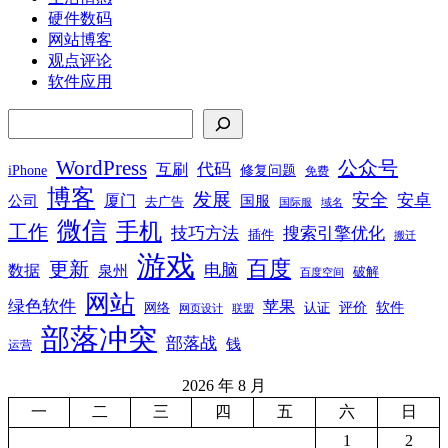
硬件数码
网站博客
观点评论
软件应用
搜索
WordPress
公众号
代码
互刷
iPhone
修复问题
免费
博客
发展
安全
安卓
厦门
公司
国服
去广告
国际服
域名
微信
手机
工作
技巧方法
搜索引擎优化
插件
搬迁
游戏
百度
更新
电脑
数据
泉州
破解
百度空间
网站
绿色软件
苹果
软件
评价
网络
认证
网页设计
联盟
部落冲突
部落战
钱
运营
2026 年 8 月
一
二
三
四
五
六
日
1
2