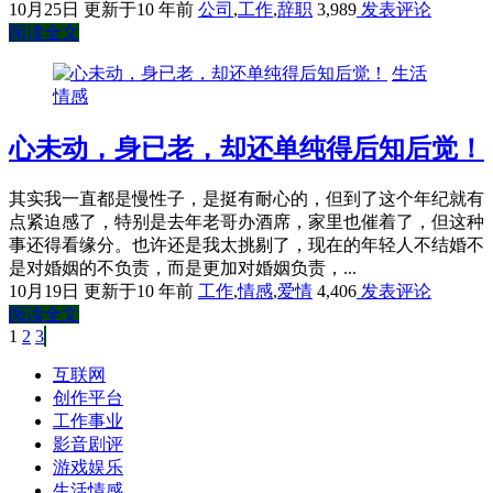
10月25日
更新于10 年前
公司
,
工作
,
辞职
3,989
发表评论
阅读全文
生活
情感
心未动，身已老，却还单纯得后知后觉！
其实我一直都是慢性子，是挺有耐心的，但到了这个年纪就有
点紧迫感了，特别是去年老哥办酒席，家里也催着了，但这种
事还得看缘分。也许还是我太挑剔了，现在的年轻人不结婚不
是对婚姻的不负责，而是更加对婚姻负责，...
10月19日
更新于10 年前
工作
,
情感
,
爱情
4,406
发表评论
阅读全文
第
1
页
第
2
页
第
3
页
文
章
互联网
创作平台
分
工作事业
页
影音剧评
游戏娱乐
生活情感