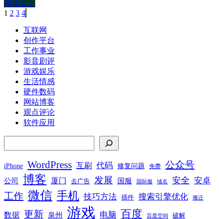
阅读全文
第
1
页
第
2
页
第
3
页
第
4
页
文
章
互联网
创作平台
分
工作事业
页
影音剧评
游戏娱乐
生活情感
硬件数码
网站博客
观点评论
软件应用
搜索
WordPress
公众号
代码
互刷
iPhone
修复问题
免费
博客
发展
安全
安卓
厦门
公司
国服
去广告
国际服
域名
微信
手机
工作
技巧方法
搜索引擎优化
插件
搬迁
游戏
百度
更新
电脑
数据
泉州
破解
百度空间