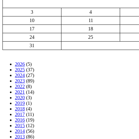
3
4
10
11
17
18
24
25
31
2026
(5)
2025
(37)
2024
(27)
2023
(89)
2022
(8)
2021
(14)
2020
(3)
2019
(1)
2018
(4)
2017
(11)
2016
(19)
2015
(12)
2014
(56)
2013
(86)