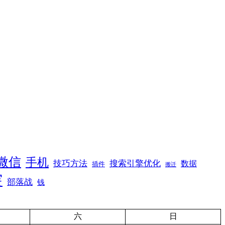
微信
手机
技巧方法
搜索引擎优化
数据
插件
搬迁
突
部落战
钱
六
日