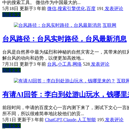
中的搜索工具。 微信作为中国最大的...
5月18日
更新于3 年前
微信
,
搜索引擎优化
,
百度
191
发表评论
阅读全文
互联网
台风路径：台风实时路径，台风最新消息
台风是自然界中最为猛烈和神秘的自然灾害之一，其带来的狂
解台风的动向和趋势，以便更加高效地...
7月31日
更新于3 年前
台风
,
小工具
,
网络
528
发表评论
阅读全文
互联
有请AI回答：李白到处游山玩水，钱哪里
前段时间，申请的百度文心一言内测下来了，测试下文心一言
所不同，所以很难简单地比较他们的贡...
5月1日
更新于3 年前
ChatGPT
,
Claude
,
人工智能
195
发表评论
阅读全文