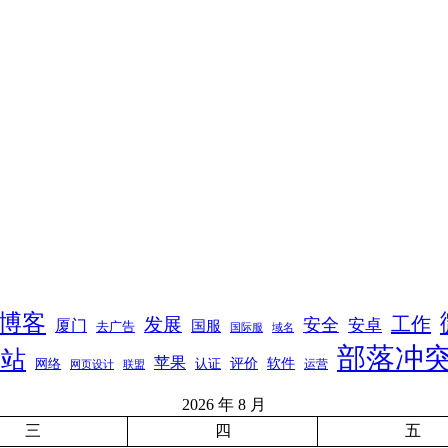
博客
工作
发展
安全
安卓
厦门
国服
去广告
国际服
域名
部落冲
网站
苹果
软件
评价
网络
认证
运营
网页设计
联盟
2026 年 8 月
三
四
五