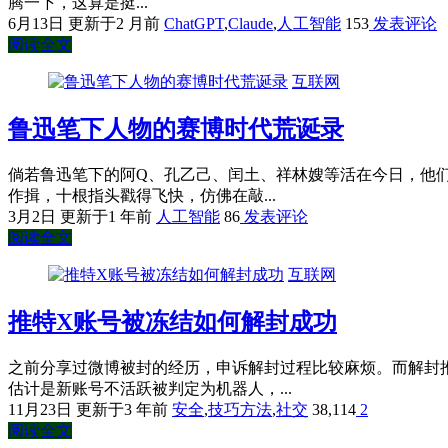
腾一下，这算是挺...
6月13日
更新于2 月前
ChatGPT
,
Claude
,
人工智能
153
发表评论
阅读全文
互联网
鲁迅笔下人物的赛博时代荒诞录
倘若鲁迅笔下的阿Q、孔乙己、闰土、祥林嫂等活在今日，他
作揖，十根指头戳得飞快，仿佛在敲...
3月2日
更新于1 年前
人工智能
86
发表评论
阅读全文
互联网
推特X账号被冻结如何解封成功
之前分享过微博被封的经历，申诉解封过程比较麻烦。而解封
估计是新账号不活跃被判定为机器人，...
11月23日
更新于3 年前
安全
,
技巧方法
,
社交
38,114
2
阅读全文