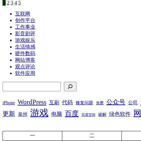
第
1
页
第
2
页
第
3
页
第
4
页
第
5
页
文
章
互联网
创作平台
分
工作事业
页
影音剧评
游戏娱乐
生活情感
硬件数码
网站博客
观点评论
软件应用
搜索
WordPress
公众号
代码
互刷
iPhone
公司
修复问题
免费
游戏
百度
更新
电脑
绿色软件
泉州
破解
百度空间
一
二