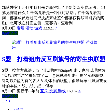
部落冲突于2017年12月份更新推出了全新部落竞赛玩法。 部
落竞赛是什么？ 部落竞赛是一种限时活动，在部落竞赛期
间，部落成员通过完成挑战来让整个部落获得尽可能多的奖
励。您可以在村庄左侧（竞赛场）查看到...
9月30日
发展
,
活动
,
游戏
32,921
7
阅读全文
游戏娱
乐
S盟—打着狙击反互刷旗号的寄生虫联盟
S盟，按官方说法，“S”可以理解为Snipe狙击，也可以理解为
“实战”的“实”的拼音首字母，意思就是狙击互刷的实战联盟。
针对以O盟为首的各大互刷体系的联盟，倡导玩家回归游戏设
计的本位：战、战、战，倡导...
8月10日
更新于8 年前
互刷
,
发展
,
游戏
16,187
4
阅读全文
第
1
页
第
2
页
第
3
页
文
互联网