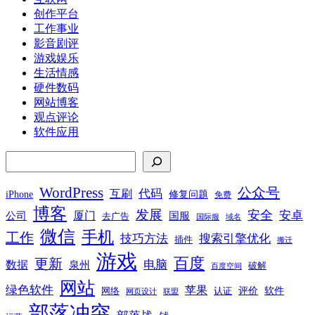
章
创作平台
分
工作事业
页
影音剧评
游戏娱乐
生活情感
硬件数码
网站博客
观点评论
软件应用
搜索
WordPress
公众号
代码
互刷
iPhone
修复问题
免费
博客
发展
安全
安卓
厦门
公司
国服
去广告
国际服
域名
微信
手机
工作
技巧方法
搜索引擎优化
插件
搬迁
游戏
百度
更新
电脑
数据
泉州
破解
百度空间
网站
绿色软件
苹果
软件
评价
网络
认证
网页设计
联盟
部落冲突