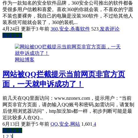
作为一款知名的安全软件品牌，360安全公司推出的软件都备
受很多用户信赖和喜爱。喜欢360的你就会装，不喜欢的宁愿
不装也要裸奔，我自己的电脑是没装360软件，不过给其他人
装系统可能就会装了，360的装机...
4月24日
更新于3 年前
360
,
安全
,
杀毒软件
523
发表评论
阅读全文
网站博客
网站被QQ拦截提示当前网页非官方页
面，一天就申诉成功了！
前几天在QQ里面访问：www.nzonex.com，提示用户：“当前
网页非官方页面，请勿输入QQ账号和密码,如需访问，请复制
后使用浏览器访问”，http加没加s都一样，初步判断可能是最
近比较多人在QQ...
6月13日
更新于5 年前
QQ
,
安全
,
网站
1,601
4
阅读全文
第
1
页
第
2
页
第
3
页