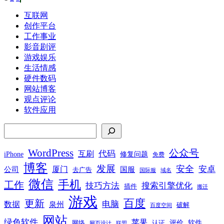
文
章
互联网
创作平台
分
工作事业
页
影音剧评
游戏娱乐
生活情感
硬件数码
网站博客
观点评论
软件应用
搜索
WordPress
公众号
代码
互刷
iPhone
修复问题
免费
博客
发展
安全
安卓
厦门
公司
国服
去广告
国际服
域名
微信
手机
工作
技巧方法
搜索引擎优化
插件
搬迁
游戏
百度
更新
电脑
数据
泉州
破解
百度空间
网站
绿色软件
苹果
软件
评价
网络
认证
网页设计
联盟