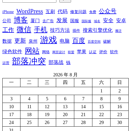
WordPress
公众号
代码
互刷
iPhone
修复问题
免费
博客
发展
安全
安卓
厦门
公司
国服
去广告
国际服
域名
微信
手机
工作
技巧方法
搜索引擎优化
插件
搬迁
游戏
百度
更新
电脑
数据
泉州
破解
百度空间
网站
绿色软件
苹果
软件
评价
网络
认证
网页设计
联盟
部落冲突
部落战
钱
运营
2026 年 8 月
一
二
三
四
五
六
日
1
2
3
4
5
6
7
8
9
10
11
12
13
14
15
16
17
18
19
20
21
22
23
24
25
26
27
28
29
30
31