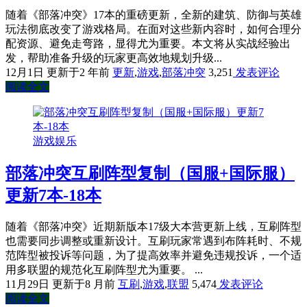
随着《部落冲突》17本的重磅更新，全新的建筑、防御与英雄
玩法彻底改变了游戏格局。在面对这些新内容时，如何合理分
配资源、避免走弯路，显得尤为重要。本文将从实战经验出
发，帮助准备升级的玩家更高效地规划升级...
12月1日
更新于2 年前
更新
,
游戏
,
部落冲突
3,251
发表评论
阅读全文
游戏娱乐
部落冲突互刷阵型复制（国服+国际服）
更新7本-18本
随着《部落冲突》近期新版本17级大本营更新上线，互刷阵型
也需要同步调整或重新设计。互刷玩家常遇到布阵耗时、不规
范阵型被投诉等问题，为了提高效率并避免违规投诉，一个适
用多联盟的规范化互刷阵型尤为重要。 ...
11月29日
更新于8 月前
互刷
,
游戏
,
联盟
5,474
发表评论
阅读全文