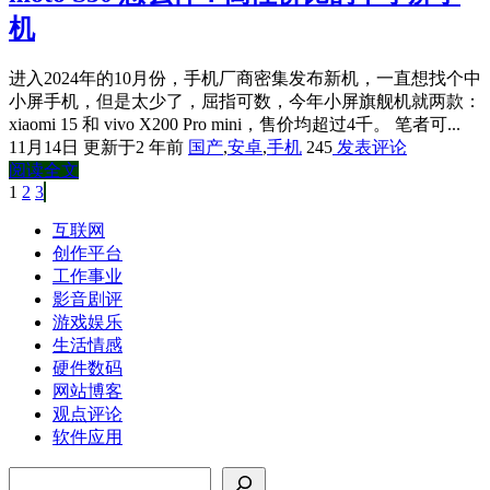
机
进入2024年的10月份，手机厂商密集发布新机，一直想找个中
小屏手机，但是太少了，屈指可数，今年小屏旗舰机就两款：
xiaomi 15 和 vivo X200 Pro mini，售价均超过4千。 笔者可...
11月14日
更新于2 年前
国产
,
安卓
,
手机
245
发表评论
阅读全文
第
1
页
第
2
页
第
3
页
文
章
互联网
创作平台
分
工作事业
页
影音剧评
游戏娱乐
生活情感
硬件数码
网站博客
观点评论
软件应用
搜索