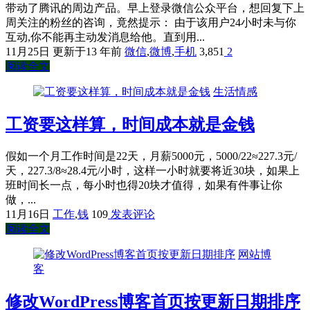
带动了腾讯的周边产品。早上登录微信公众平台，想回复下上
周关注的粉丝的咨询，竟然提示： 由于该用户24小时未与你
互动,你不能再主动发消息给他。直到用...
11月25日
更新于13 年前
微信
,
微博
,
手机
3,851
2
阅读全文
生活情感
工资要这样算，时间成本就是金钱
假如一个月工作时间是22天，月薪5000元，5000/22≈227.3元/
天，227.3/8≈28.4元/小时，这样一小时就要将近30块，如果上
班时间长一点，每小时也得20块才值得，如果有件事让你
做，...
11月16日
工作
,
钱
109
发表评论
阅读全文
网站博
客
修改WordPress博客首页按更新日期排序