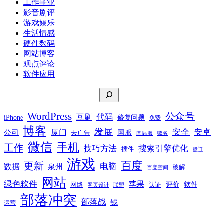
工作事业
影音剧评
游戏娱乐
生活情感
硬件数码
网站博客
观点评论
软件应用
搜索
WordPress
公众号
代码
互刷
iPhone
修复问题
免费
博客
发展
安全
安卓
厦门
公司
国服
去广告
国际服
域名
微信
手机
工作
技巧方法
搜索引擎优化
插件
搬迁
游戏
百度
更新
电脑
数据
泉州
破解
百度空间
网站
绿色软件
苹果
软件
评价
网络
认证
网页设计
联盟
部落冲突
部落战
钱
运营