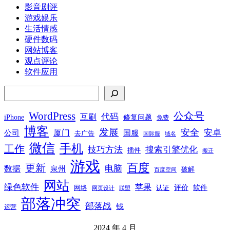
影音剧评
游戏娱乐
生活情感
硬件数码
网站博客
观点评论
软件应用
搜索
WordPress
公众号
代码
互刷
iPhone
修复问题
免费
博客
发展
安全
安卓
厦门
公司
国服
去广告
国际服
域名
微信
手机
工作
技巧方法
搜索引擎优化
插件
搬迁
游戏
百度
更新
电脑
数据
泉州
破解
百度空间
网站
绿色软件
苹果
软件
评价
网络
认证
网页设计
联盟
部落冲突
部落战
钱
运营
2024 年 4 月