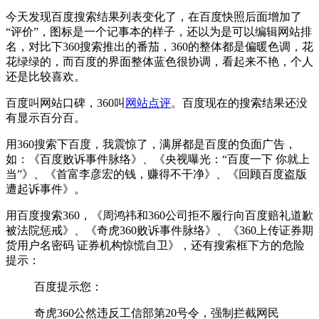
今天发现百度搜索结果列表变化了，在百度快照后面增加了
“评价”，图标是一个记事本的样子，还以为是可以编辑网站排
名，对比下360搜索推出的番茄，360的整体都是偏暖色调，花
花绿绿的，而百度的界面整体蓝色很协调，看起来不艳，个人
还是比较喜欢。
百度叫网站口碑，360叫
网站点评
。百度现在的搜索结果还没
有显示百分百。
用360搜索下百度，我震惊了，满屏都是百度的负面广告，
如：《百度败诉事件脉络》、《央视曝光：“百度一下 你就上
当”》、《首富李彦宏的钱，赚得不干净》、《回顾百度盗版
遭起诉事件》。
用百度搜索360，《周鸿祎和360公司拒不履行向百度赔礼道歉
被法院惩戒》、《奇虎360败诉事件脉络》、《360上传证券期
货用户名密码 证券机构惊慌自卫》，还有搜索框下方的危险
提示：
百度提示您：
奇虎360公然违反工信部第20号令，强制拦截网民