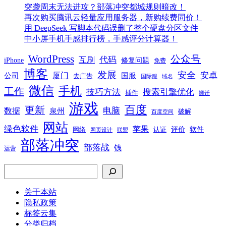
突袭周末无法进攻？部落冲突都城规则暗改！
再次购买腾讯云轻量应用服务器，新购续费同价！
用 DeepSeek 写脚本代码误删了整个硬盘分区文件
中小屏手机手感排行榜，手感评分计算器！
WordPress
公众号
代码
互刷
iPhone
修复问题
免费
博客
发展
安全
安卓
厦门
公司
国服
去广告
国际服
域名
微信
手机
工作
技巧方法
搜索引擎优化
插件
搬迁
游戏
百度
更新
电脑
数据
泉州
破解
百度空间
网站
绿色软件
苹果
软件
评价
网络
认证
网页设计
联盟
部落冲突
部落战
钱
运营
搜索
关于本站
隐私政策
标签云集
分类归档