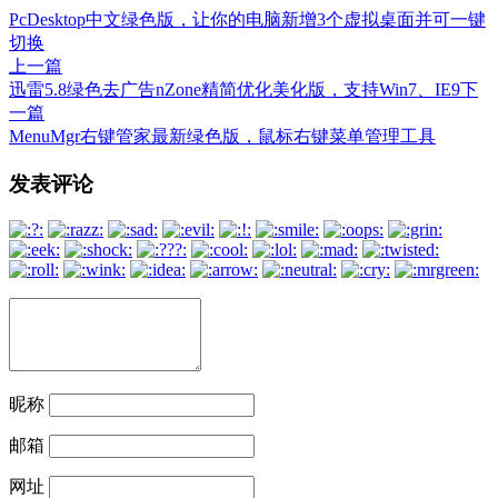
PcDesktop中文绿色版，让你的电脑新增3个虚拟桌面并可一键
切换
上一篇
迅雷5.8绿色去广告nZone精简优化美化版，支持Win7、IE9
下
一篇
MenuMgr右键管家最新绿色版，鼠标右键菜单管理工具
文
发表评论
章
导
航
昵称
邮箱
网址