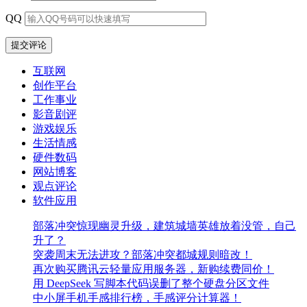
QQ
互联网
创作平台
工作事业
影音剧评
游戏娱乐
生活情感
硬件数码
网站博客
观点评论
软件应用
部落冲突惊现幽灵升级，建筑城墙英雄放着没管，自己
升了？
突袭周末无法进攻？部落冲突都城规则暗改！
再次购买腾讯云轻量应用服务器，新购续费同价！
用 DeepSeek 写脚本代码误删了整个硬盘分区文件
中小屏手机手感排行榜，手感评分计算器！