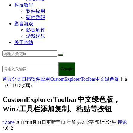
科技数码
软件应用
硬件数码
影音游戏
影音剧评
游戏娱乐
关于本站
Google
首页
分类归档
软件应用
CustomExplorerToolbar中文绿色版
正文
（Ctrl+D收藏）
CustomExplorerToolbar中文绿色版，
Win7工具栏添加复制、粘贴等按钮
nZone
2011年8月31日
更新于13 年前
共282字 预计2分钟
评论
4,042