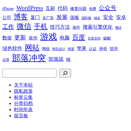
WordPress
公众号
代码
互刷
iPhone
修复问题
免费
博客
发展
安全
安卓
厦门
公司
国服
去广告
国际服
域名
微信
手机
工作
技巧方法
搜索引擎优化
插件
搬迁
游戏
百度
更新
电脑
数据
泉州
破解
百度空间
网站
绿色软件
苹果
软件
评价
网络
认证
网页设计
联盟
部落冲突
部落战
钱
运营
搜索
关于本站
隐私政策
标签云集
分类归档
时间年表
留言板