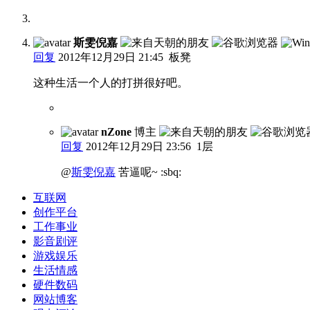
斯雯倪嘉
回复
2012年12月29日 21:45
板凳
这种生活一个人的打拼很好吧。
nZone
博主
回复
2012年12月29日 23:56
1层
@
斯雯倪嘉
苦逼呢~ :sbq:
互联网
创作平台
工作事业
影音剧评
游戏娱乐
生活情感
硬件数码
网站博客