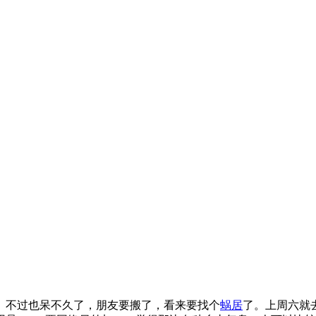
。不过也呆不久了，朋友要搬了，看来要找个
蜗居
了。上周六就