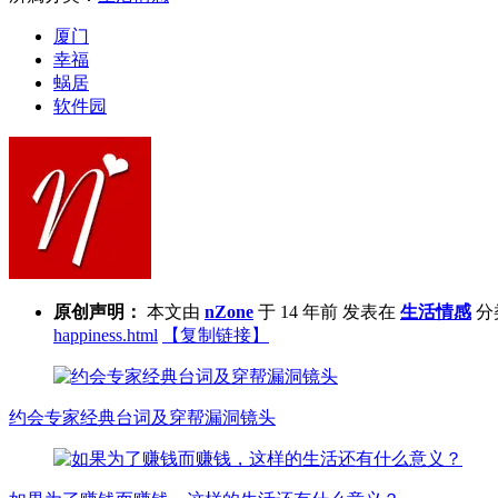
厦门
幸福
蜗居
软件园
原创声明：
本文由
nZone
于 14 年前 发表在
生活情感
分
happiness.html
【复制链接】
约会专家经典台词及穿帮漏洞镜头