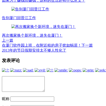
如果为了赚钱而赚钱，这样的生活还有什么意义？
告别厦门回晋江工作
再次搬家换个新环境，迷失在厦门！
上一篇
在厦门软件园上班，在附近租的房子犹如蜗居！
下一篇
2013年的节日假期安排太不够人性化了
文
发表评论
章
导
航
昵称