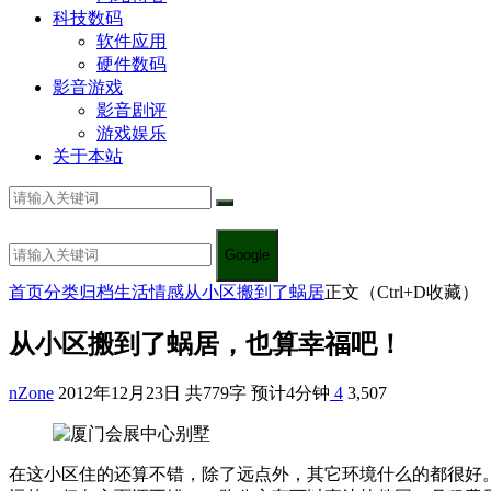
科技数码
软件应用
硬件数码
影音游戏
影音剧评
游戏娱乐
关于本站
Google
首页
分类归档
生活情感
从小区搬到了蜗居
正文（Ctrl+D收藏）
从小区搬到了蜗居，也算幸福吧！
nZone
2012年12月23日
共779字 预计4分钟
4
3,507
在这小区住的还算不错，除了远点外，其它环境什么的都很好