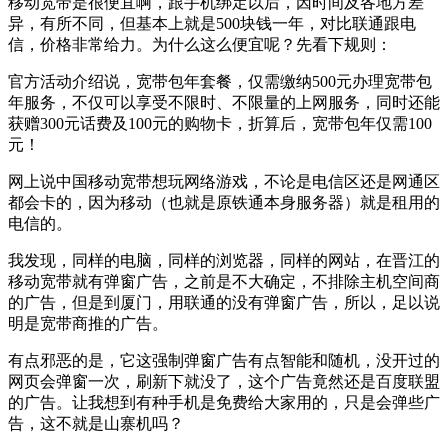
移动宽带是很便宜啊，跟手机绑定以后，因时间及各地方差
异，有所不同，但基本上就是500块钱一年，对比联通跟电
信，价格非常给力。为什么这么便宜呢？先看下规则：
官方活动介绍说，宽带包年套餐，仅需缴纳500元办理宽带包
年服务，不仅可以享受不限时、不限量的上网服务，同时还能
获赠300元话费及100元的购物卡，折算后，宽带包年仅需100
元！
网上说中国移动宽带想玩网络游戏，不论是电信区还是网通区
都会卡的，因为移动（也就是原铁通本身服务器）就是租用的
电信的。
我发现，同样的电脑，同样的浏览器，同样的网站，在晋江的
移动宽带就有弹窗广告，之前是不大确定，不排除主机空间商
的广告，但是到厦门，用联通的没有弹窗广告，所以，足以说
明是宽带商推的广告。
有点邪恶的是，它这强制弹窗广告有点智能和随机，没开过的
网页会弹窗一次，刷新下就没了，这个广告竟然还是百度联盟
的广告。让我想到有种手机是免费给大家用的，只是会弹些广
告，这不就是山寨机吗？