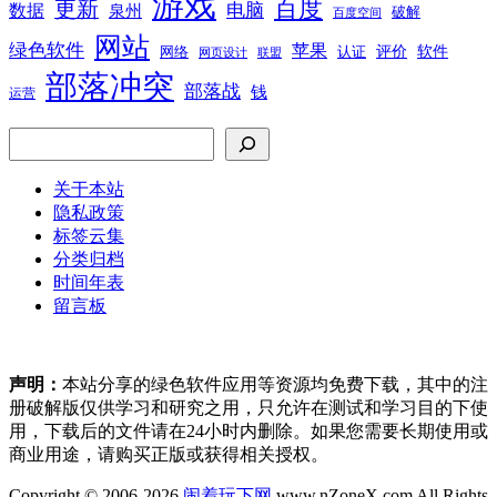
游戏
百度
更新
电脑
数据
泉州
破解
百度空间
网站
绿色软件
苹果
软件
评价
网络
认证
网页设计
联盟
部落冲突
部落战
钱
运营
搜索
关于本站
隐私政策
标签云集
分类归档
时间年表
留言板
声明：
本站分享的绿色软件应用等资源均免费下载，其中的注
册破解版仅供学习和研究之用，只允许在测试和学习目的下使
用，下载后的文件请在24小时内删除。如果您需要长期使用或
商业用途，请购买正版或获得相关授权。
Copyright © 2006-2026
闹着玩下网
www.nZoneX.com All Rights