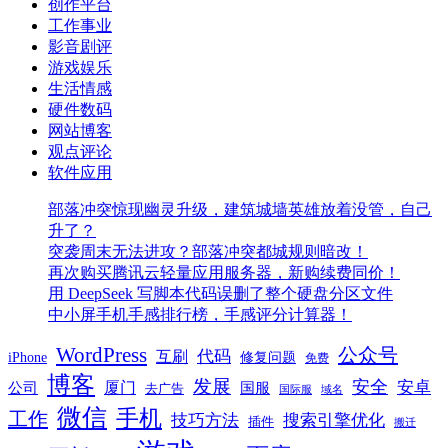
创作平台
工作事业
影音剧评
游戏娱乐
生活情感
硬件数码
网站博客
观点评论
软件应用
部落冲突惊现幽灵升级，建筑城墙英雄放着没管，自己
升了？
突袭周末无法进攻？部落冲突都城规则暗改！
再次购买腾讯云轻量应用服务器，新购续费同价！
用 DeepSeek 写脚本代码误删了整个硬盘分区文件
中小屏手机手感排行榜，手感评分计算器！
WordPress
公众号
代码
互刷
iPhone
修复问题
免费
博客
发展
安全
安卓
厦门
公司
国服
去广告
国际服
域名
微信
手机
工作
技巧方法
搜索引擎优化
插件
搬迁