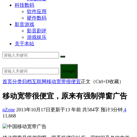
科技数码
软件应用
硬件数码
影音游戏
影音剧评
游戏娱乐
关于本站
Google
首页
分类归档
互联网
移动宽带很便宜
正文（Ctrl+D收藏）
移动宽带很便宜，原来有强制弹窗广告
nZone
2013年10月17日
更新于13 年前
共584字 预计3分钟
4
11,668