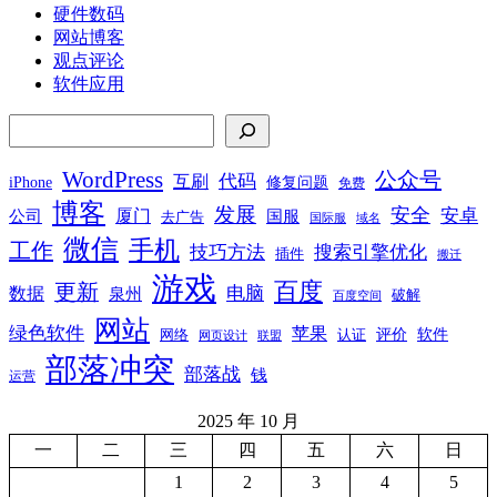
硬件数码
网站博客
观点评论
软件应用
搜索
WordPress
公众号
代码
互刷
iPhone
修复问题
免费
博客
发展
安全
安卓
厦门
公司
国服
去广告
国际服
域名
微信
手机
工作
技巧方法
搜索引擎优化
插件
搬迁
游戏
百度
更新
电脑
数据
泉州
破解
百度空间
网站
绿色软件
苹果
软件
评价
网络
认证
网页设计
联盟
部落冲突
部落战
钱
运营
2025 年 10 月
一
二
三
四
五
六
日
1
2
3
4
5