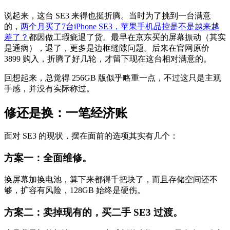
说起来，这台 SE3 来得也挺折腾。当时为了挑到一台满意
的，
两个月买了7台iPhone SE3，苹果手机品控是不是越来越
差了？
都因做工瑕疵退了货。最早在京东买的屏幕振动（其实
是通病），退了，更多是边框缝隙问题。后来在官网原价
3899 购入，折腾了好几轮，才留下现在这台相对满意的。
回想起来，总觉得 256GB 版似乎略重一点，不过这只是主观
手感，并没有实际称过。
修还是换：一笔经济账
面对 SE3 的现状，摆在面前的选项其实有几个：
方案一：全面维修。
换屏幕加换电池，算下来都得千把块了，而且存储空间还不
够，扩容有风险，128GB 始终是硬伤。
方案二：卖掉现有的，买二手 SE3
过渡
。