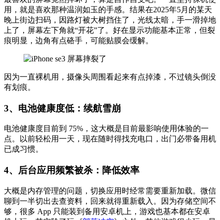
用，就是喜欢那种温润如玉的手感。结果在2025年5月的某天
晚上街边扫码，因路灯被大树挡住了，光线太暗，手一滑掉地
上了，屏幕左下角就“开花”了。好在显示功能基本正常，但裂
痕明显，边角有点硌手，可能贴膜会缓解。
因为一直裸机用，摄像头周围看起来有点掉漆，不过镜头倒没
有划痕。
3、电池健康度低
：续航雪崩
电池健康度目前到 75%，这大概是目前最影响使用体验的一
点。以前轻松用一天，现在随时得找充电口，出门必带备用机
已成习惯。
4、后台应用频繁被杀
：降低效率
大概是内存管理的问题，切换应用时经常需要重新加载。微信
聊到一半切出去查资料，回来就得重新载入。因为存储空间不
够，很多 App 只能装到备用安卓机上，游戏也基本都在安卓