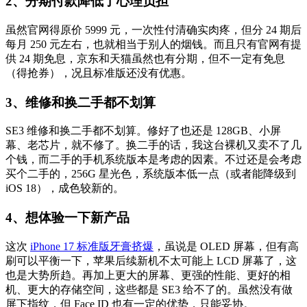
2、分期付款降低了心理负担
虽然官网得原价 5999 元，一次性付清确实肉疼，但分 24 期后
每月 250 元左右，也就相当于别人的烟钱。而且只有官网有提
供 24 期免息，京东和天猫虽然也有分期，但不一定有免息
（得抢券），况且标准版还没有优惠。
3、维修和换二手都不划算
SE3 维修和换二手都不划算。修好了也还是 128GB、小屏
幕、老芯片，就不修了。换二手的话，我这台裸机又卖不了几
个钱，而二手的手机系统版本是考虑的因素。不过还是会考虑
买个二手的，256G 星光色，系统版本低一点（或者能降级到
iOS 18），成色较新的。
4、想体验一下新
产品
这次
iPhone 17 标准版牙膏挤爆
，虽说是 OLED 屏幕，但有高
刷可以平衡一下，苹果后续新机不太可能上 LCD 屏幕了，这
也是大势所趋。再加上更大的屏幕、更强的性能、更好的相
机、更大的存储空间，这些都是 SE3 给不了的。虽然没有做
屏下指纹，但 Face ID 也有一定的优势，只能妥协。