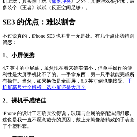
机上玩，其实除了玩《
部落冲突
》之外，其他游戏很少玩，最
多装个《王者》试试（反正空间足够）。
SE3 的优点：难以割舍
不过说真的，iPhone SE3 也并非一无是处。有几个点让我特别
留恋：
1、小屏便携
4.7 英寸的小屏幕，虽然现在看来确实偏小，但单手操作的便
利性是大屏手机比不了的。一手拿东西，另一只手就能完成所
有操作。当然，如果换做是全面屏，6.3 英寸倒也能接受。
手
机屏幕尺寸全解析，选小屏还是大屏？
2、裸机手感绝佳
iPhone 的设计工艺确实没得说，玻璃与金属的搭配温润舒服。
这也是我一直不愿意戴壳的原因，戴上壳就像给精致的手表套
了个塑料套。