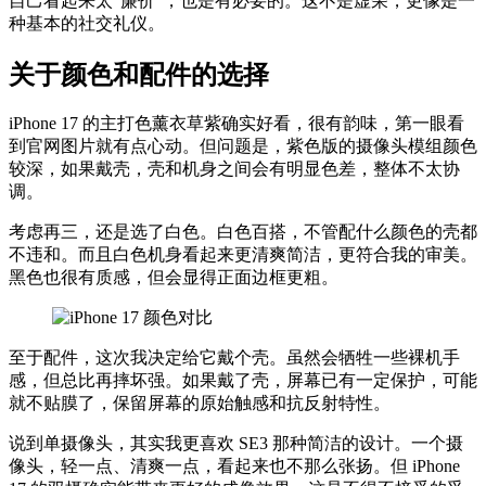
自己看起来太“廉价”，也是有必要的。这不是虚荣，更像是一
种基本的社交礼仪。
关于颜色和配件的选择
iPhone 17 的主打色薰衣草紫确实好看，很有韵味，第一眼看
到官网图片就有点心动。但问题是，紫色版的摄像头模组颜色
较深，如果戴壳，壳和机身之间会有明显色差，整体不太协
调。
考虑再三，还是选了白色。白色百搭，不管配什么颜色的壳都
不违和。而且白色机身看起来更清爽简洁，更符合我的审美。
黑色也很有质感，但会显得正面边框更粗。
至于配件，这次我决定给它戴个壳。虽然会牺牲一些裸机手
感，但总比再摔坏强。如果戴了壳，屏幕已有一定保护，可能
就不贴膜了，保留屏幕的原始触感和抗反射特性。
说到单摄像头，其实我更喜欢 SE3 那种简洁的设计。一个摄
像头，轻一点、清爽一点，看起来也不那么张扬。但 iPhone