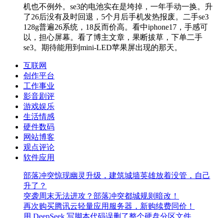
机也不例外。se3的电池实在是垮掉，一年手动一换。升
了26后没有及时回退，5个月后手机发热报废。二手se3
128g普遍26系统，18反而价高。看中iphone17，手感可
以，担心屏幕。看了博主文章，果断拔草，下单二手
se3。期待能用到mini-LED苹果屏出现的那天。
互联网
创作平台
工作事业
影音剧评
游戏娱乐
生活情感
硬件数码
网站博客
观点评论
软件应用
部落冲突惊现幽灵升级，建筑城墙英雄放着没管，自己
升了？
突袭周末无法进攻？部落冲突都城规则暗改！
再次购买腾讯云轻量应用服务器，新购续费同价！
用 DeepSeek 写脚本代码误删了整个硬盘分区文件