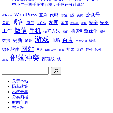
中小屏手机手感排行榜，手感评分计算器！
WordPress
公众号
代码
互刷
iPhone
修复问题
免费
博客
发展
安全
安卓
厦门
公司
国服
去广告
国际服
域名
微信
手机
工作
技巧方法
搜索引擎优化
插件
搬迁
游戏
百度
更新
电脑
数据
泉州
破解
百度空间
网站
绿色软件
苹果
软件
评价
网络
认证
网页设计
联盟
部落冲突
部落战
钱
运营
搜索
关于本站
隐私政策
标签云集
分类归档
时间年表
留言板