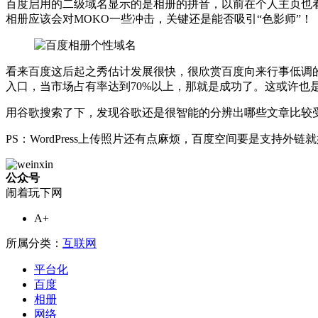
百度启用的二级域名显示的是相册的拼音，以前在个人主页也看到过，相册
相册应该会对MOKO一些冲击，关键还是能否吸引“色影师”！
看来百度这后起之秀估计发展很快，很欣赏百度向来行事低调的
入口，当市场占有率达到70%以上，那就是成功了。这或许也
用谷歌搜索了下，发现谷歌还是很智能的分辨出哪些文章比较
PS：WordPress上传照片还有点麻烦，百度空间要是支持外链
公众号
闹着玩下网
A+
所属分类：
互联网
平台化
百度
相册
网络