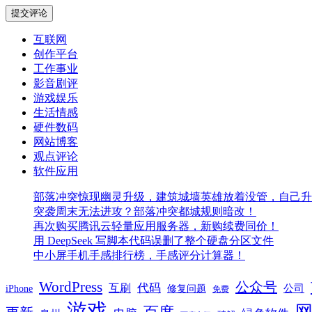
互联网
创作平台
工作事业
影音剧评
游戏娱乐
生活情感
硬件数码
网站博客
观点评论
软件应用
部落冲突惊现幽灵升级，建筑城墙英雄放着没管，自己升
突袭周末无法进攻？部落冲突都城规则暗改！
再次购买腾讯云轻量应用服务器，新购续费同价！
用 DeepSeek 写脚本代码误删了整个硬盘分区文件
中小屏手机手感排行榜，手感评分计算器！
WordPress
公众号
代码
互刷
iPhone
公司
修复问题
免费
游戏