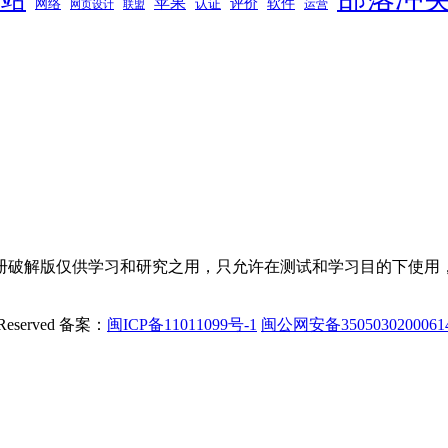
苹果
软件
评价
网络
认证
运营
网页设计
联盟
册破解版仅供学习和研究之用，只允许在测试和学习目的下使用，
Reserved
备案：
闽ICP备11011099号-1
闽公网安备350503020006