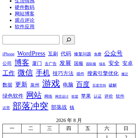
生活情感
硬件数码
网站博客
观点评论
软件应用
搜索
WordPress
公众号
代码
互刷
iPhone
修复问题
免费
博客
发展
安全
安卓
厦门
公司
国服
去广告
国际服
域名
微信
手机
工作
技巧方法
搜索引擎优化
插件
搬迁
游戏
百度
更新
电脑
数据
泉州
破解
百度空间
网站
绿色软件
苹果
软件
评价
网络
认证
网页设计
联盟
部落冲突
部落战
钱
运营
2026 年 8 月
一
二
三
四
五
六
日
1
2