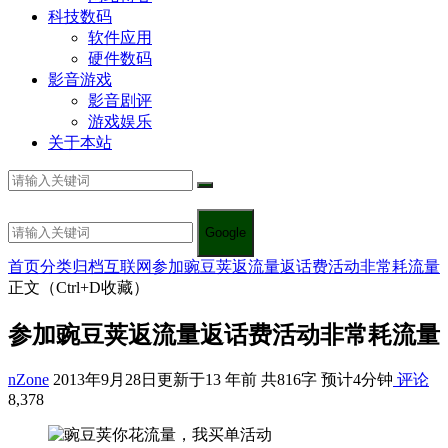
科技数码
软件应用
硬件数码
影音游戏
影音剧评
游戏娱乐
关于本站
Google
首页
分类归档
互联网
参加豌豆荚返流量返话费活动非常耗流量
正文（Ctrl+D收藏）
参加豌豆荚返流量返话费活动非常耗流量
nZone
2013年9月28日
更新于13 年前
共816字 预计4分钟
评论
8,378