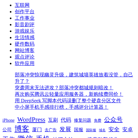
互联网
创作平台
工作事业
影音剧评
游戏娱乐
生活情感
硬件数码
网站博客
观点评论
软件应用
部落冲突惊现幽灵升级，建筑城墙英雄放着没管，自己
升了？
突袭周末无法进攻？部落冲突都城规则暗改！
再次购买腾讯云轻量应用服务器，新购续费同价！
用 DeepSeek 写脚本代码误删了整个硬盘分区文件
中小屏手机手感排行榜，手感评分计算器！
WordPress
公众号
代码
互刷
iPhone
修复问题
免费
博客
发展
安全
安卓
厦门
公司
国服
去广告
国际服
域名