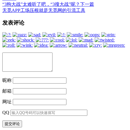
“3狗大战”太难听了吧，“3搜大战”呢？
下一篇
无觅APP工场压根就是无觅网的引流工具
文
发表评论
章
导
航
昵称
邮箱
网址
QQ