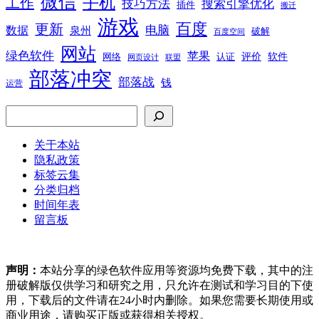
微信
手机
工作
技巧方法
搜索引擎优化
插件
搬迁
游戏
百度
更新
电脑
数据
泉州
破解
百度空间
网站
绿色软件
苹果
软件
评价
网络
认证
网页设计
联盟
部落冲突
部落战
钱
运营
搜索
关于本站
隐私政策
标签云集
分类归档
时间年表
留言板
声明：
本站分享的绿色软件应用等资源均免费下载，其中的注
册破解版仅供学习和研究之用，只允许在测试和学习目的下使
用，下载后的文件请在24小时内删除。如果您需要长期使用或
商业用途，请购买正版或获得相关授权。