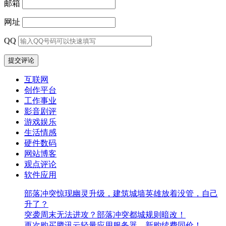
邮箱
网址
QQ
互联网
创作平台
工作事业
影音剧评
游戏娱乐
生活情感
硬件数码
网站博客
观点评论
软件应用
部落冲突惊现幽灵升级，建筑城墙英雄放着没管，自己
升了？
突袭周末无法进攻？部落冲突都城规则暗改！
再次购买腾讯云轻量应用服务器，新购续费同价！