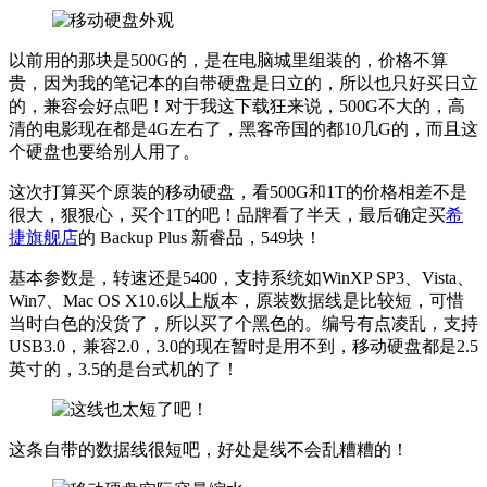
以前用的那块是500G的，是在电脑城里组装的，价格不算
贵，因为我的笔记本的自带硬盘是日立的，所以也只好买日立
的，兼容会好点吧！对于我这下载狂来说，500G不大的，高
清的电影现在都是4G左右了，黑客帝国的都10几G的，而且这
个硬盘也要给别人用了。
这次打算买个原装的移动硬盘，看500G和1T的价格相差不是
很大，狠狠心，买个1T的吧！品牌看了半天，最后确定买
希
捷旗舰店
的 Backup Plus 新睿品，549块！
基本参数是，转速还是5400，支持系统如WinXP SP3、Vista、
Win7、Mac OS X10.6以上版本，原装数据线是比较短，可惜
当时白色的没货了，所以买了个黑色的。编号有点凌乱，支持
USB3.0，兼容2.0，3.0的现在暂时是用不到，移动硬盘都是2.5
英寸的，3.5的是台式机的了！
这条自带的数据线很短吧，好处是线不会乱糟糟的！