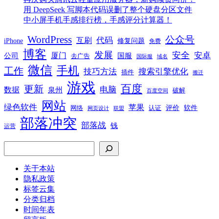
用 DeepSeek 写脚本代码误删了整个硬盘分区文件
中小屏手机手感排行榜，手感评分计算器！
WordPress
公众号
代码
互刷
iPhone
修复问题
免费
博客
发展
安全
安卓
厦门
公司
国服
去广告
国际服
域名
微信
手机
工作
技巧方法
搜索引擎优化
插件
搬迁
游戏
百度
更新
电脑
数据
泉州
破解
百度空间
网站
绿色软件
苹果
软件
评价
网络
认证
网页设计
联盟
部落冲突
部落战
钱
运营
搜索
关于本站
隐私政策
标签云集
分类归档
时间年表