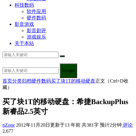
科技数码
软件应用
硬件数码
影音游戏
影音剧评
游戏娱乐
关于本站
Google
首页
分类归档
硬件数码
买了块1T的移动硬盘
正文（Ctrl+D收
藏）
买了块1T的移动硬盘：希捷BackupPlus
新睿品2.5英寸
nZone
2012年11月20日
更新于13 年前
共381字 预计2分钟
评论
2,677