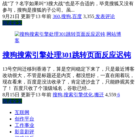
战”了？名字如果叫“3搜大战”也是不合适的，毕竟搜狐又没有
参与，搜狗是搜狐的子公司。虽...
9月21日
更新于13 年前
360
,
搜狗
,
百度
3,355
发表评论
阅读全文
网站博
客
搜狗搜索引擎处理301跳转页面反应迟钝
13号空间迁移到香港了，算是空间稳定下来了，只是最近博客
改动很大，不管是标题还是内页，都没想好，一直在闹着玩，
现在看来，百度是没法收录了，肯定进沙盒了，只能静观其变
了！ 百度只收了个顶级域名，谷歌已经...
8月15日
更新于13 年前
搜狗
,
搜索引擎优化
,
搬迁
4,559
6
阅读全文
互联网
创作平台
工作事业
影音剧评