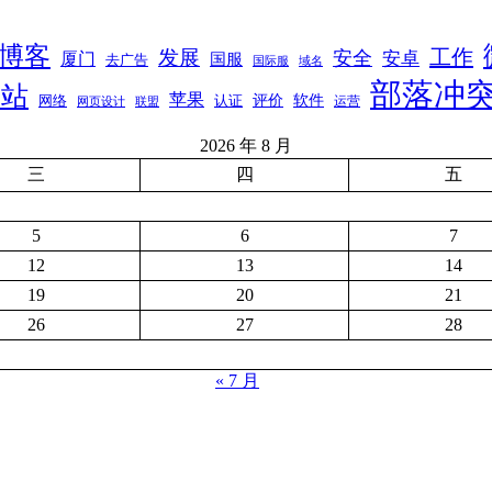
博客
工作
发展
安全
安卓
厦门
国服
去广告
国际服
域名
部落冲
网站
苹果
软件
评价
网络
认证
运营
网页设计
联盟
2026 年 8 月
三
四
五
5
6
7
12
13
14
19
20
21
26
27
28
« 7 月