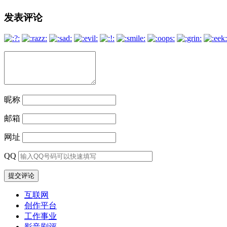
文
发表评论
章
导
航
昵称
邮箱
网址
QQ
互联网
创作平台
工作事业
影音剧评