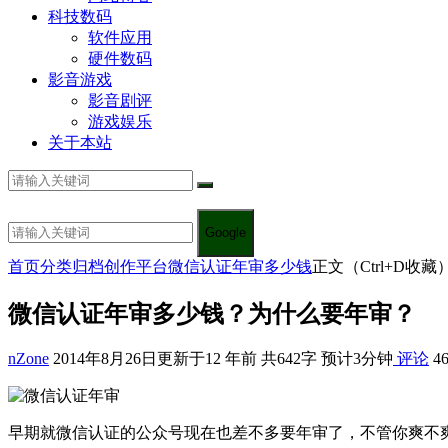
科技数码
软件应用
硬件数码
影音游戏
影音剧评
游戏娱乐
关于本站
Google
首页
分类归档
创作平台
微信认证年审多少钱
正文（Ctrl+D收藏
微信认证年审多少钱？为什么要年审？
nZone
2014年8月26日
更新于12 年前
共642字 预计3分钟
评论
46
早期就微信认证的公众号现在也差不多要年审了，不管你爽不