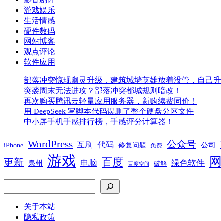
游戏娱乐
生活情感
硬件数码
网站博客
观点评论
软件应用
部落冲突惊现幽灵升级，建筑城墙英雄放着没管，自己升
突袭周末无法进攻？部落冲突都城规则暗改！
再次购买腾讯云轻量应用服务器，新购续费同价！
用 DeepSeek 写脚本代码误删了整个硬盘分区文件
中小屏手机手感排行榜，手感评分计算器！
WordPress
公众号
代码
互刷
iPhone
公司
修复问题
免费
游戏
百度
更新
电脑
绿色软件
泉州
破解
百度空间
搜索
关于本站
隐私政策