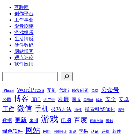
互联网
创作平台
工作事业
影音剧评
游戏娱乐
生活情感
硬件数码
网站博客
观点评论
软件应用
搜索
WordPress
公众号
代码
互刷
iPhone
修复问题
免费
博客
发展
安全
安卓
厦门
公司
国服
去广告
国际服
域名
微信
手机
工作
技巧方法
搜索引擎优化
插件
搬迁
游戏
百度
更新
电脑
数据
泉州
破解
百度空间
网站
绿色软件
苹果
软件
评价
网络
认证
网页设计
联盟