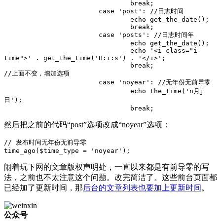
				break;

			case 'post': //日志时间

				echo get_the_date();

				break;

			case 'posts': //日志时间年

				echo get_the_date();

				echo '<i class="i-
time">' . get_the_time('H:i:s') . '</i>';

				break;

//上面不变，增加选项

			case 'noyear': //无年份无前导零

				echo the_time('n月j
日');

				break;
然后把之前的代码“post”选项改成“noyear”选项：
// 发布时间无年份无前导零

time_ago($time_type = 'noyear'); 
闹着玩下网的文章版权声明处，一直以来都是有前导零的写
法，之前也不太注意这个问题。改完简洁了。这些前台页面都
已经加了更新时间，那
后台的文章列表也要加上更新时间
。
公众号