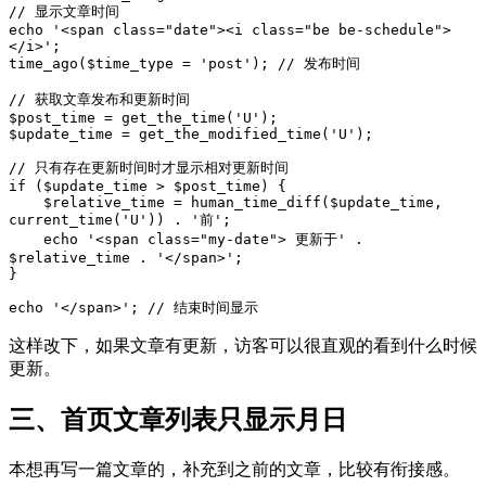
// 显示文章时间

echo '<span class="date"><i class="be be-schedule"> 
</i>';

time_ago($time_type = 'post'); // 发布时间

// 获取文章发布和更新时间

$post_time = get_the_time('U');

$update_time = get_the_modified_time('U');

// 只有存在更新时间时才显示相对更新时间

if ($update_time > $post_time) {

    $relative_time = human_time_diff($update_time, 
current_time('U')) . '前';

    echo '<span class="my-date"> 更新于' . 
$relative_time . '</span>';

}

echo '</span>'; // 结束时间显示
这样改下，如果文章有更新，访客可以很直观的看到什么时候
更新。
三、首页文章列表只显示月日
本想再写一篇文章的，补充到之前的文章，比较有衔接感。