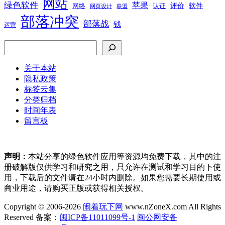
网站
绿色软件
苹果
软件
评价
网络
认证
网页设计
联盟
部落冲突
部落战
钱
运营
搜索
关于本站
隐私政策
标签云集
分类归档
时间年表
留言板
声明：
本站分享的绿色软件应用等资源均免费下载，其中的注
册破解版仅供学习和研究之用，只允许在测试和学习目的下使
用，下载后的文件请在24小时内删除。如果您需要长期使用或
商业用途，请购买正版或获得相关授权。
Copyright © 2006-2026
闹着玩下网
www.nZoneX.com All Rights
Reserved
备案：
闽ICP备11011099号-1
闽公网安备