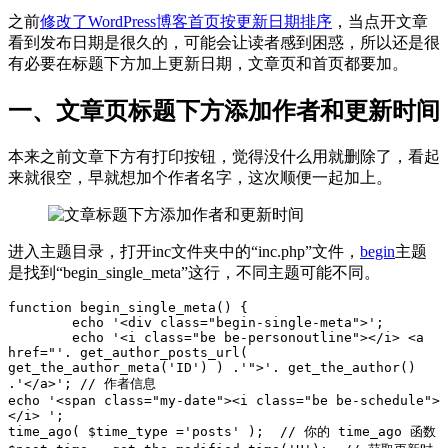
之前
修改了WordPress博客首页按更新日期排序
，当点开文章
看到发布日期是很久的，可能会让读者感到困惑，所以还是很
有必要在标题下方加上更新日期，文章页和首页都要加。
一、文章页标题下方添加作者和更新时间
本来之前文章下方有打印按钮，觉得没什么用就删除了，看起
来就很空，早就想加个作者名字，这次顺便一起加上。
进入主题目录，打开inc文件夹中的“inc.php”文件，
begin
主题
是找到“begin_single_meta”这行，不同主题可能不同。
function begin_single_meta() {

	echo '<div class="begin-single-meta">';

	echo '<i class="be be-personoutline"></i> <a 
href="'. get_author_posts_url( 
get_the_author_meta('ID') ) .'">'. get_the_author() 
.'</a>'; // 作者信息

echo '<span class="my-date"><i class="be be-schedule">
</i> ';

time_ago( $time_type ='posts' );  // 你的 time_ago 函数
