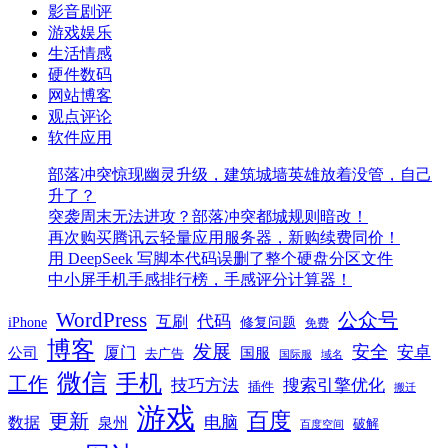
影音剧评
游戏娱乐
生活情感
硬件数码
网站博客
观点评论
软件应用
部落冲突惊现幽灵升级，建筑城墙英雄放着没管，自己
升了？
突袭周末无法进攻？部落冲突都城规则暗改！
再次购买腾讯云轻量应用服务器，新购续费同价！
用 DeepSeek 写脚本代码误删了整个硬盘分区文件
中小屏手机手感排行榜，手感评分计算器！
WordPress
公众号
代码
互刷
iPhone
修复问题
免费
博客
发展
安全
安卓
厦门
公司
国服
去广告
国际服
域名
微信
手机
工作
技巧方法
搜索引擎优化
插件
搬迁
游戏
百度
更新
电脑
数据
泉州
破解
百度空间