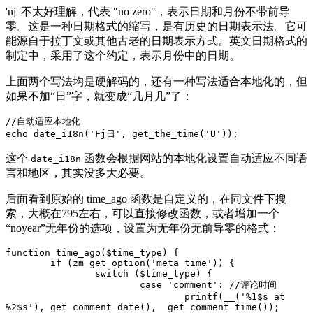
'nj' 不太好理解，代表 "no zero"，表示日期和月份不带前导
零。这是一种日期格式的缩写，是有历史的日期表示法。它可
能源自于拉丁文或其他古老的日期表示方式。英文日期格式的
制定中，采用了这个约定，表示月份中的日期。
上面两个写法均是硬解码的，还有一种写法适合本地化的，但
如果不加“日”字，就变成“几月几”了：
//自动适应本地化

echo date_i18n('Fj日', get_the_time('U'));
这个
函数会根据网站的本地化设置自动适应不同语
date_i18n
言和地区，其实没多大必要。
后面看到原始的 time_ago 函数是自定义的，在同文件下搜
索，大概在795左右，可以直接修改函数，或者增加一个
“noyear”无年份的选项，设置为无年份无前导零的格式：
function time_ago($time_type) {

	if (zm_get_option('meta_time')) {

		switch ($time_type) {

			case 'comment': //评论时间

				printf(__('%1$s at 
%2$s'), get_comment_date(),  get_comment_time());
