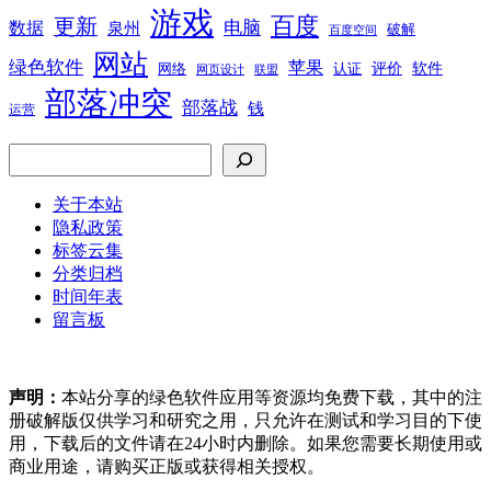
游戏
百度
更新
电脑
数据
泉州
破解
百度空间
网站
绿色软件
苹果
软件
评价
网络
认证
网页设计
联盟
部落冲突
部落战
钱
运营
搜索
关于本站
隐私政策
标签云集
分类归档
时间年表
留言板
声明：
本站分享的绿色软件应用等资源均免费下载，其中的注
册破解版仅供学习和研究之用，只允许在测试和学习目的下使
用，下载后的文件请在24小时内删除。如果您需要长期使用或
商业用途，请购买正版或获得相关授权。