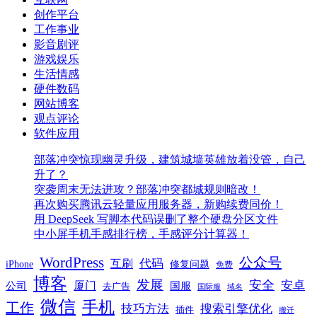
创作平台
工作事业
影音剧评
游戏娱乐
生活情感
硬件数码
网站博客
观点评论
软件应用
部落冲突惊现幽灵升级，建筑城墙英雄放着没管，自己
升了？
突袭周末无法进攻？部落冲突都城规则暗改！
再次购买腾讯云轻量应用服务器，新购续费同价！
用 DeepSeek 写脚本代码误删了整个硬盘分区文件
中小屏手机手感排行榜，手感评分计算器！
WordPress
公众号
代码
互刷
iPhone
修复问题
免费
博客
发展
安全
安卓
厦门
公司
国服
去广告
国际服
域名
微信
手机
工作
技巧方法
搜索引擎优化
插件
搬迁