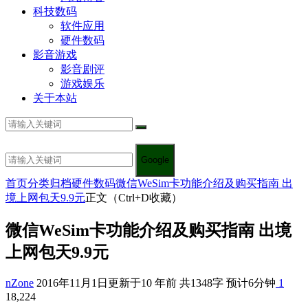
科技数码
软件应用
硬件数码
影音游戏
影音剧评
游戏娱乐
关于本站
Google
首页
分类归档
硬件数码
微信WeSim卡功能介绍及购买指南 出
境上网包天9.9元
正文（Ctrl+D收藏）
微信WeSim卡功能介绍及购买指南 出境
上网包天9.9元
nZone
2016年11月1日
更新于10 年前
共1348字 预计6分钟
1
18,224