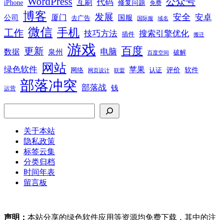
WordPress
公众号
代码
互刷
iPhone
修复问题
免费
博客
发展
安全
安卓
厦门
公司
国服
去广告
国际服
域名
微信
手机
工作
技巧方法
搜索引擎优化
插件
搬迁
游戏
百度
更新
电脑
数据
泉州
破解
百度空间
网站
绿色软件
苹果
软件
评价
网络
认证
网页设计
联盟
部落冲突
部落战
钱
运营
搜索
关于本站
隐私政策
标签云集
分类归档
时间年表
留言板
声明：
本站分享的绿色软件应用等资源均免费下载，其中的注