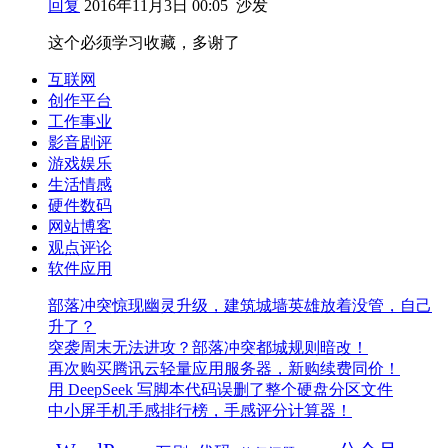
回复
2016年11月3日 00:05
沙发
这个必须学习收藏，多谢了
互联网
创作平台
工作事业
影音剧评
游戏娱乐
生活情感
硬件数码
网站博客
观点评论
软件应用
部落冲突惊现幽灵升级，建筑城墙英雄放着没管，自己
升了？
突袭周末无法进攻？部落冲突都城规则暗改！
再次购买腾讯云轻量应用服务器，新购续费同价！
用 DeepSeek 写脚本代码误删了整个硬盘分区文件
中小屏手机手感排行榜，手感评分计算器！