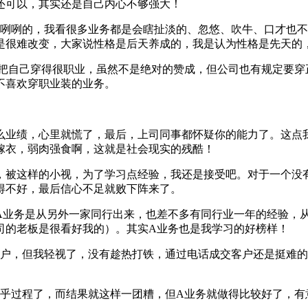
还可以，其实还是自己内心不够强大！
大咧咧的，我看很多业务都是会瞎扯淡的、忽悠、吹牛、口才也
是很难改变，大家说性格是后天养成的，我是认为性格是先天的
是把自己穿得很职业，虽然不是绝对的赞成，但公司也有规定要穿
不喜欢穿职业装的业务。
么业绩，心里就慌了，最后，上司同事都怀疑你的能力了。这点
嫁衣，弱肉强食啊，这就是社会现实的残酷！
，被这样的小视，为了学习点经验，我还是接受吧。对于一个没
得不好，最后信心不足就败下阵来了。
A业务是从另外一家同行出来，也差不多有同行业一年的经验，
司的老板是很看好我的）。其实A业务也是我学习的好榜样！
客户，但我轻视了，没有趁热打铁，通过电话成交客户还是挺难的
在乎过程了，而结果就这样一团糟，但A业务就做得比较好了，有