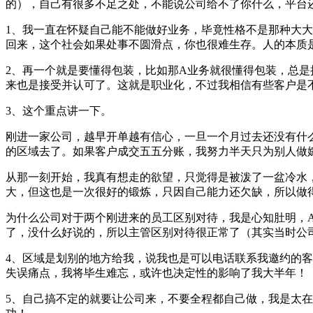
的），自己有很多不足之处，不能说公司给不了你什么，平台
1、我一直在怀疑自己能不能做好业务，毕竟性格不是那种大
回来，这个社会如果处事不圆滑点，你也很难生存。人的本质
2、再一个就是要懂得包装，比如那A业务就很懂得包装，总
来也是接受并认可了。这就是职业化，不过我相信有些客户是
3、这个重点讲一下。
刚进一家公司，越早开单越有信心，一旦一个月过去还没有什
的区域去了。如果客户成交五五分账，我努力半天只为别人做
从那一刻开始，我真有想走的欲望，只觉得是被泼了一盆冷水
大，但这也是一次很好的锻炼，只因自己能力还欠缺，所以做
为什么公司对于两个刚进来的员工区别对待，我是心知肚明，
了，没什么好说的，所以主管区别对待很正常了（其实当时公
4、区域是划别的地方给我，说我也是可以电话联系我邀约的
失误痛点，我将毕生难忘，或许也决定性的影响了我大半年！
5、自己搞不定的就要让公司来，不要全程都自己做，我是太