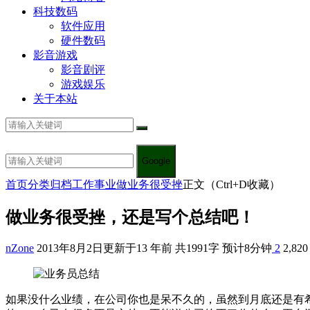
科技数码
软件应用
硬件数码
影音游戏
影音剧评
游戏娱乐
关于本站
Google
首页
分类归档
工作事业
做业务很受挫
正文（Ctrl+D收藏）
做业务很受挫，还是写个总结吧！
nZone
2013年8月2日
更新于13 年前
共1991字 预计8分钟
2
2,820
如果没什么业绩，在公司你也是呆不久的，虽然到月底还是有