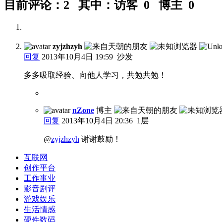
目前评论：2 其中：访客 0 博主 0
zyjzhzyh
回复
2013年10月4日 19:59
沙发
多多吸取经验、向他人学习，共勉共勉！
nZone
博主
回复
2013年10月4日 20:36
1层
@
zyjzhzyh
谢谢鼓励！
互联网
创作平台
工作事业
影音剧评
游戏娱乐
生活情感
硬件数码